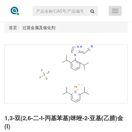
首页
过渡金属及催化剂
1,3-双(2,6-二-I-丙基苯基)咪唑-2-亚基(乙腈)金
(I)