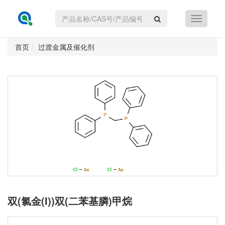
首页
过渡金属及催化剂
双(氯金(I))双(二苯基膦)甲烷