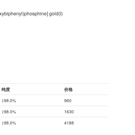
oxybiphenyl)phosphine] gold(I)
纯度
价格
≥98.0%
960
≥98.0%
1630
≥98.0%
4188