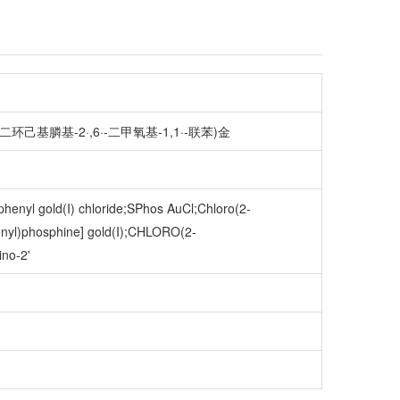
(2-二环己基膦基-2·,6·-二甲氧基-1,1·-联苯)金
phenyl gold(I) chloride;SPhos AuCl;Chloro(2-
henyl)phosphine] gold(I);CHLORO(2-
no-2'