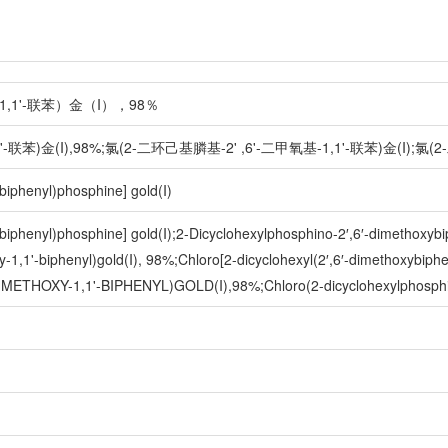
1,1'-联苯）金（I），98％
'-联苯)金(I),98%;氯(2-二环己基膦基-2' ,6'-二甲氧基-1,1'-联苯)金(I);氯
biphenyl)phosphine] gold(I)
ybiphenyl)phosphine] gold(I);2-Dicyclohexylphosphino-2′,6′-dimethoxybi
y-1,1'-biphenyl)gold(I), 98%;Chloro[2-dicyclohexyl(2′,6′-dimethoxybip
ETHOXY-1,1'-BIPHENYL)GOLD(I),98%;Chloro(2-dicyclohexylphosphi