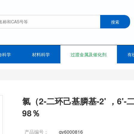
命科学
材料科学
过渡金属及催化剂
有
氯（2-二环己基膦基-2' ，6'-
98％
产品编号：
qy6000816