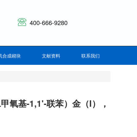
400-666-9280
机合成砌块
文献资料
联系我们
二甲氧基-1,1'-联苯）金（I），