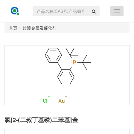
首页
过渡金属及催化剂
氯[2-(二叔丁基磷)二苯基]金