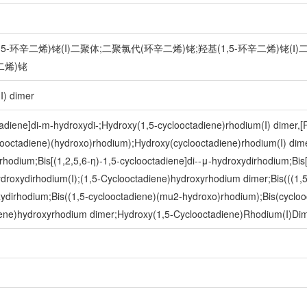
1,5-环辛二烯)铑(I)二聚体;二聚氯代(环辛二烯)铑;羟基(1,5-环辛二烯)铑(
二烯)铑
I) dimer
tadiene]di-m-hydroxydi-;Hydroxy(1,5-cyclooctadiene)rhodium(I) dimer,
clooctadiene)(hydroxo)rhodium);Hydroxy(cyclooctadiene)rhodium(I) dim
rhodium;Bis[(1,2,5,6-η)-1,5-cyclooctadiene]di--μ-hydroxydirhodium;Bi
ydroxydirhodium(I);(1,5-Cyclooctadiene)hydroxyrhodium dimer;Bis(((1,
xydirhodium;Bis((1,5-cyclooctadiene)(mu2-hydroxo)rhodium);Bis(cycloo
ene)hydroxyrhodium dimer;Hydroxy(1,5-Cyclooctadiene)Rhodium(I)Di