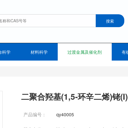
命科学
材料科学
过渡金属及催化剂
有
二聚合羟基(1,5-环辛二烯)铑(I)
产品编号：
qy40005