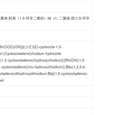
Ⅰ)二聚体;羟基（1,5-环辛二烯烃）铑（Ⅰ）二聚体;双(1,5-环辛
[Rh(COD)(OH)]2;(1Z,5Z)-cycloocta-1,5-
er;(Cyclooctadiene)rhodium hydroxide
s[(1,5-cyclooctadiene)(hydroxy)rhodium];[Rh(OH)(1,5-
5-cyclooctadiene)(mu-hydroxo)rhodium));Bis((1,2,5,6-
ctadiene)dihydroxydirhodium;Bis[(1,5-cyclooctadiene)-
mer