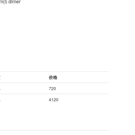
m(I) dimer
度
价格
%
720
%
4120