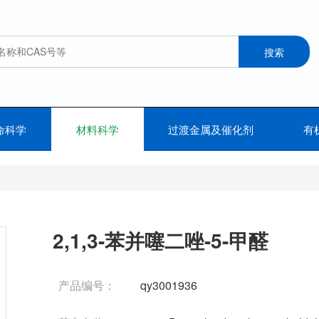
命科学
材料科学
过渡金属及催化剂
有
2,1,3-苯并噻二唑-5-甲醛
产品编号：
qy3001936