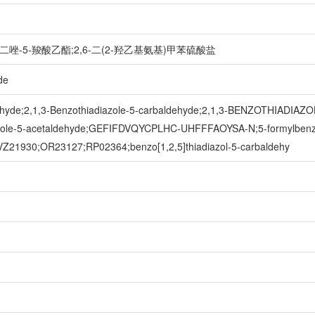
苯并噻二唑-5-羧酸乙酯;2,6-二(2-羟乙基氨基)甲苯硫酸盐
de
aldehyde;2,1,3-Benzothiadiazole-5-carbaldehyde;2,1,3-BENZOTHIADI
iazole-5-acetaldehyde;GEFIFDVQYCPLHC-UHFFFAOYSA-N;5-formylbenz
Z21930;OR23127;RP02364;benzo[1,2,5]thiadiazol-5-carbaldehy