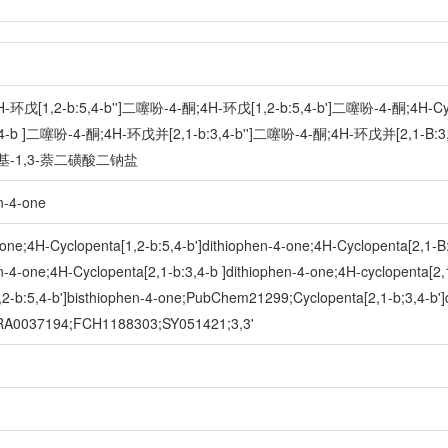
戊[1,2-b:5,4-b'']二噻吩-4-酮;4H-环戊[1,2-b:5,4-b']二噻吩-4-酮;4H-Cyclop
5,4-b ]二噻吩-4-酮;4H-环戊并[2,1-b:3,4-b'']二噻吩-4-酮;4H-环戊并[2,1-B
6-氨基-1,3-萘二磺酸二钠盐
n-4-one
-one;4H-Cyclopenta[1,2-b:5,4-b']dithiophen-4-one;4H-Cyclopenta[2,1-B
en-4-one;4H-Cyclopenta[2,1-b:3,4-b ]dithiophen-4-one;4H-cyclopenta[2,
2-b:5,4-b']bisthiophen-4-one;PubChem21299;Cyclopenta[2,1-b;3,4-b']
A0037194;FCH1188303;SY051421;3,3'