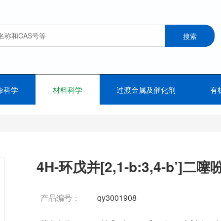
命科学
材料科学
过渡金属及催化剂
有
4H-环戊并[2,1-b:3,4-b’]二噻
产品编号：
qy3001908