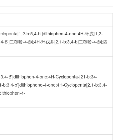
enta[1,2-b:5,4-b']dithiophen-4-one 4H-环戊[1,2-
:3,4-B']二噻吩-4-酮;4H-环戊并[2,1-b:3,4-b]二噻吩-4-酮;四
:3,4-B']dithiophen-4-one;4H-Cyclopenta-[21-b:34-
1-b:3,4-b']dithiophene-4-one;4H-Cyclopenta[2,1-b:3,4-
dithiophen-4-