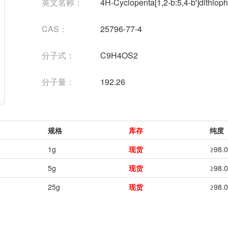
英文名称：
4H-Cyclopenta[1,2-b:5,4-b']dithiop
CAS：
25796-77-4
分子式：
C9H4OS2
分子量：
192.26
规格
库存
纯度
1g
现货
≥98.
5g
现货
≥98.
25g
现货
≥98.