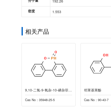
分子量
192.26
密度
1.553
相关产品
酸酯二钠
9,10-二氢-9-氧杂-10-磷杂菲-10-氧化物
邻苯基苯酚
Cas No：35948-25-5
Cas No：90-43-7