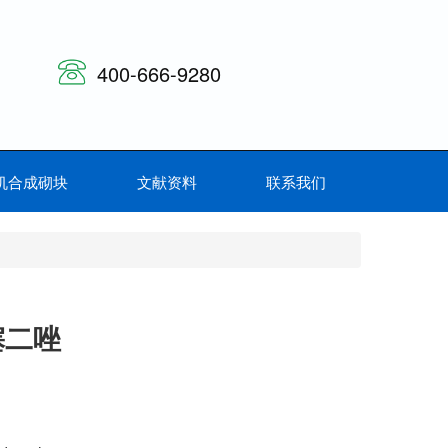
400-666-9280
机合成砌块
文献资料
联系我们
]噻二唑