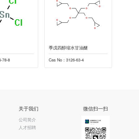
季戊四醇缩水甘油醚
乙烯基
-78-8
Cas No：3126-63-4
Cas No：
关于我们
微信扫一扫
公司简介
人才招聘