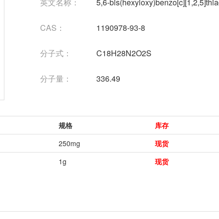
英文名称：
5,6-bis(hexyloxy)benzo[c][1,2,5]thi
CAS：
1190978-93-8
分子式：
C18H28N2O2S
分子量：
336.49
规格
库存
250mg
现货
1g
现货