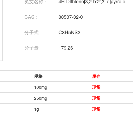
英文名称：
4H-Dithieno[3,2-b:2',3'-d]pyrrole
CAS：
88537-32-0
分子式：
C8H5NS2
分子量：
179.26
规格
库存
100mg
现货
250mg
现货
1g
现货