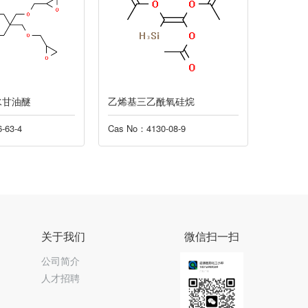
酰氧硅烷
硝酸氧锆水合物
二甲基
0-08-9
Cas No：14985-18-3
Cas No
关于我们
微信扫一扫
公司简介
人才招聘