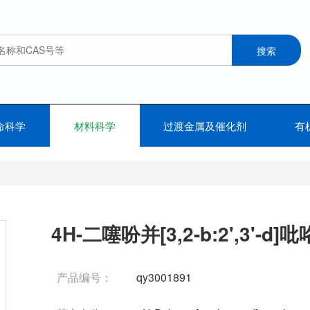
命科学
材料科学
过渡金属及催化剂
有
4H-二噻吩并[3,2-b:2',3'-d]吡
产品编号：
qy3001891