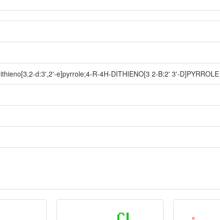
-dithieno[3,2-d:3',2'-e]pyrrole;4-R-4H-DITHIENO[3 2-B:2' 3'-D]PYRROLE